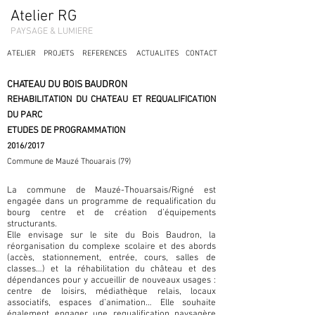
Atelier RG
PAYSAGE & LUMIERE
ATELIER
PROJETS
REFERENCES
ACTUALITES
CONTACT
CHATEAU DU BOIS BAUDRON
REHABILITATION DU CHATEAU ET REQUALIFICATION
DU PARC
ETUDES DE PROGRAMMATION
2016/2017
Commune de Mauzé Thouarais (79)
La commune de Mauzé-Thouarsais/Rigné est
engagée dans un programme de requalification du
bourg centre et de création d’équipements
structurants.
Elle envisage sur le site du Bois Baudron, la
réorganisation du complexe scolaire et des abords
(accès, stationnement, entrée, cours, salles de
classes…) et la réhabilitation du château et des
dépendances pour y accueillir de nouveaux usages :
centre de loisirs, médiathèque relais, locaux
associatifs, espaces d’animation… Elle souhaite
également engager une requalification paysagère