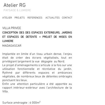
Atelier RG
PAYSAGE & LUMIERE
ATELIER
PROJETS
REFERENCES
ACTUALITES
CONTACT
VILLA PRIVEE
CONCEPTION DES DES ESPACES EXTERIEURS, JARDINS
ET ESPACES DE DETENTE + PROJET DE MISES EN
LUMIERE
MADAGASCAR
Implantée en limite d’un tissu urbain dense, l’enjeu
était de créer des écrans végétalisés, tout en
privilégiant largement la vue dégagée au Nord.
Le projet d’aménagements s’articule à la fois sur une
utilisation fonctionnelle et récréative du jardin.
Rythmé par différents espaces et ambiances
végétales, de nombreux lieux de détentes ombragés
ponctuent les lieux.
Enfin une attention particulière a été apportée au
rapport intérieur-extérieur avec l’architecture de la
Villa.
Surface aménagée : 6 000m²