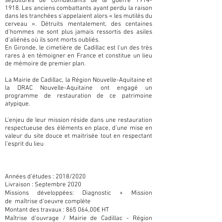
sépultures de combattants de la guerre
1914-
1918
. Les anciens combattants ayant perdu la raison
dans les tranchées s'appelaient alors « les mutilés du
cerveau ». Détruits mentalement, des centaines
d'hommes ne sont plus jamais ressortis des asiles
d'aliénés où ils sont morts oubliés.
En Gironde, le cimetière de Cadillac est l'un des très
rares à en témoigner en France et constitue un lieu
de mémoire de premier plan.
La Mairie de Cadillac, la Région Nouvelle-Aquitaine et
la DRAC Nouvelle-Aquitaine ont engagé un
programme de restauration de ce patrimoine
atypique.
L’enjeu de leur mission réside dans une restauration
respectueuse des éléments en place, d’une mise en
valeur du site douce et maitrisée tout en respectant
l’esprit du lieu
Années d’études : 2018/2020
Livraison : Septembre 2020
Missions développées: Diagnostic + Mission
de maîtrise d’oeuvre complète
Montant des travaux : 865 064,00€ HT
Maîtrise d’ouvrage / Mairie de Cadillac - Région