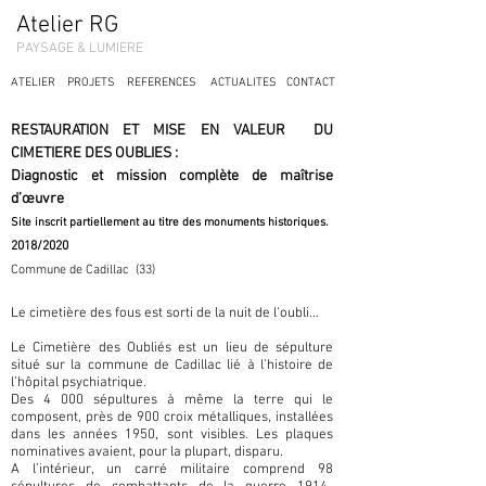
Atelier RG
PAYSAGE & LUMIERE
ATELIER
PROJETS
REFERENCES
ACTUALITES
CONTACT
RESTAURATION ET MISE EN VALEUR DU
CIMETIERE DES OUBLIES :
Diagnostic et mission complète de maîtrise
d’œuvre
Site inscrit partiellement au titre des monuments historiques.
2018/2020
Commune de Cadillac (33)
Le cimetière des fous est sorti de la nuit de l'oubli...
Le Cimetière des Oubliés est un lieu de sépulture
situé sur la commune de Cadillac lié à l’histoire de
l’hôpital psychiatrique.
Des 4 000 sépultures à même la terre qui le
composent, près de 900 croix métalliques, installées
dans les années 1950, sont visibles. Les plaques
nominatives avaient, pour la plupart, disparu.
A l’intérieur, un carré militaire comprend 98